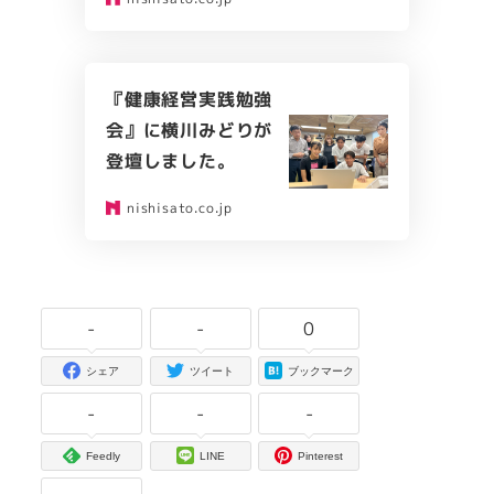
『健康経営実践勉強
会』に横川みどりが
登壇しました。
nishisato.co.jp
-
-
0
シェア
ツイート
ブックマーク
-
-
-
Feedly
LINE
Pinterest