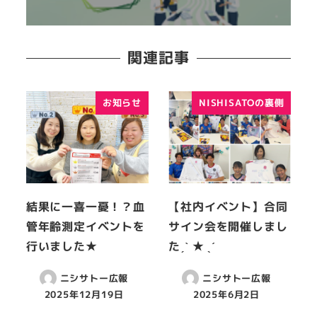
関連記事
お知らせ
NISHISATOの裏側
結果に一喜一憂！？血
【社内イベント】合同
管年齢測定イベントを
サイン会を開催しまし
行いました★
たˏˋ ★ ˎˊ
ニシサトー広報
ニシサトー広報
2025年12月19日
2025年6月2日