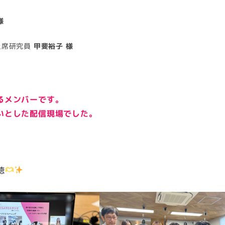
様
上席研究員
甲斐裕子 様
るメンバーです。
いとした配信現場でした。
聴