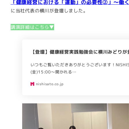
「健康経営における「運動」の必要性②」～働
に当社代表の横川が登壇しました。
講演詳細はこちら▼
【登壇】健康経営実践勉強会に横川みどりが
いつもご覧いただきありがとうございます！NISHIS
(金)15:00～開かれる…
nishisato.co.jp