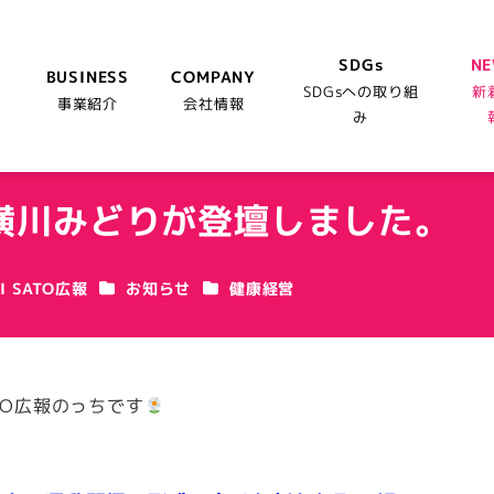
SDGs
N
BUSINESS
COMPANY
SDGsへの取り組
新
事業紹介
会社情報
み
横川みどりが登壇しました。
カテゴリー
カテゴリー
I SATO広報
お知らせ
健康経営
TO広報のっちです