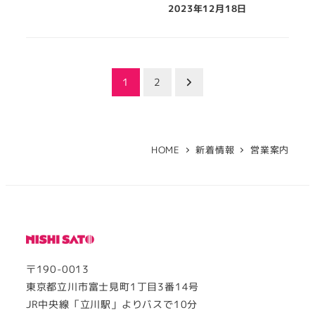
2023年12月18日
投
1
2
稿
の
HOME
新着情報
営業案内
ペ
ー
ジ
送
〒190-0013
り
東京都立川市富士見町1丁目3番14号
JR中央線「立川駅」よりバスで10分