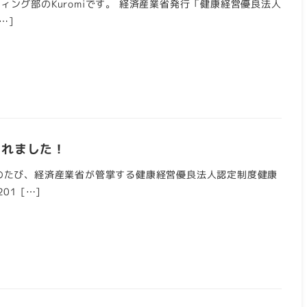
ング部のKuromiです。 経済産業省発行「健康経営優良法人
…]
されました！
のたび、経済産業省が管掌する健康経営優良法人認定制度健康
1 […]