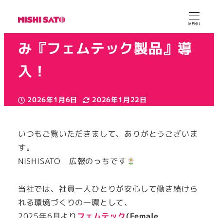
社員の健康を支える取り組
MENU
み『フェムテック製品』導
入！
2026年1月6日
2026年1月22日
投稿日
更新日
カテゴリー
カテゴリー
ニシサトー広報
健康経営
取り組み
著
者
いつもご覧いただきまして、ありがとうございま
す。
NISHISATO 広報のっちです
当社では、社員一人ひとりが安心して働き続けら
れる環境づくりの一環として、
2025年6月より
フェムテック
(
Female