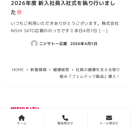
2026年度 新入社員入社式を執り行いまし
た
いつもご利用いただきありがとうございます。株式会社
NISHI SATO広報ののっちです
本日4月1日 […]
ニシサトー広報
2026年4月1日
HOME
新着情報
健康経営
社員の健康を支える取り
組み『フェムテック製品』導入！
〒190-0013
ホーム
電話問合せ
メール問合せ
東京都立川市富士見町1丁目3番14号