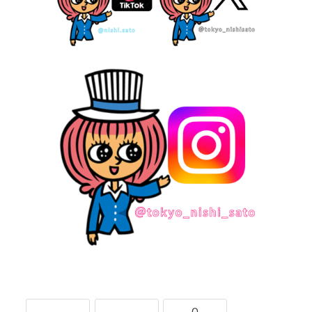
-
-
0