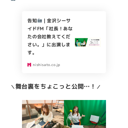
告知
| 金沢シーサ
イドFM「社長！あな
たの会社教えてくだ
さい。」に出演しま
す。
nishisato.co.jp
舞台裏をちょこっと公開…！
＼
／