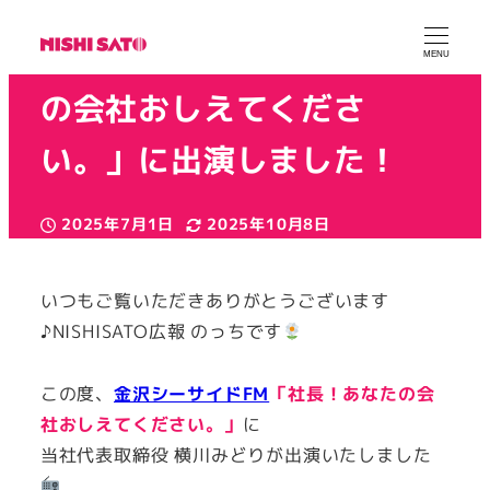
【FM出演】「社長！あなた
MENU
の会社おしえてくださ
い。」に出演しました！
2025年7月1日
2025年10月8日
投稿日
更新日
カテゴリー
株式会社NISHI SATO広報
お知らせ
著
者
いつもご覧いただきありがとうございます
♪NISHISATO広報 のっちです
この度、
金沢シーサイドFM
「社長！あなたの会
社おしえてください。」
に
当社代表取締役 横川みどりが出演いたしました