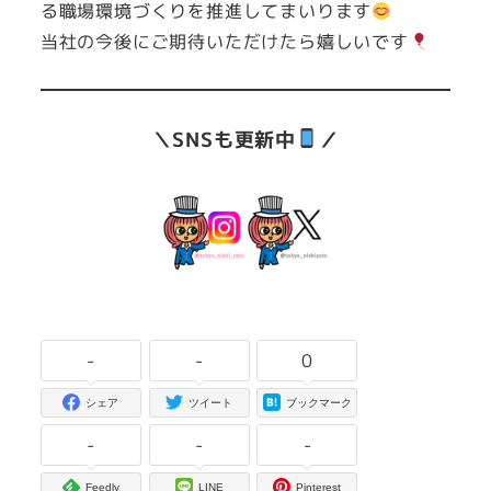
る職場環境づくりを推進してまいります
当社の今後にご期待いただけたら嬉しいです
＼SNSも更新中
／
-
-
0
シェア
ツイート
ブックマーク
-
-
-
Feedly
LINE
Pinterest