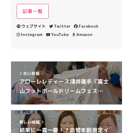
記事一覧
ウェブサイト
Twitter
Facebook
Instagram
YouTube
Amazon
古い投稿
アローレレディース淺井選手『富士
山フットボールドリームフェス…
新しい投稿
結果に一喜一憂！？血管年齢測定イ