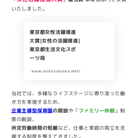
いたしました。
東京都女性活躍推進
大賞|女性の活躍推進|
東京都生活文化スポ
ーツ局
www.seikatubunka.metro.tokyo.lg.jp
当社では、多様なライフステージに寄り添った働
き方を実現するため、
企業主導型保育園
の開設
や「
ファミリー休暇
」制
度の創設、
所定労働時間の短縮
など、仕事と家庭の両立を支
援する制度を整えてきました。