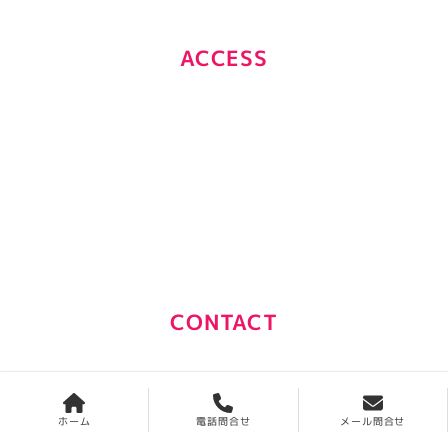
ACCESS
CONTACT
0120-808-310
受付時間：平日9:00～17:00
ホーム
電話問合せ
メール問合せ