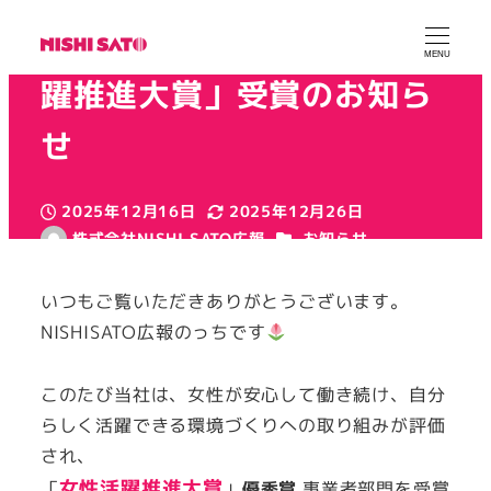
令和7年度「東京都女性活
MENU
躍推進大賞」受賞のお知ら
せ
2025年12月16日
2025年12月26日
投稿日
更新日
カテゴリー
株式会社NISHI SATO広報
お知らせ
著
カテゴリー
カテゴリー
健康経営
認定
者
いつもご覧いただきありがとうございます。
NISHISATO広報のっちです
このたび当社は、女性が安心して働き続け、自分
らしく活躍できる環境づくりへの取り組みが評価
され、
女性活躍推進大賞
「
」
優秀賞
事業者部門を受賞