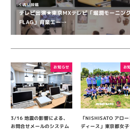
古い投稿
テレビ出演★東京MXテレビ「堀潤モーニン
FLAG」育業エー…
お知らせ
お
3/16 地震の影響による、
「NISHISATO アロ
お問合せメールのシステム
ディース」東京都女子