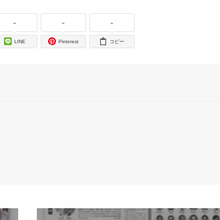
-
-
-
LINE
Pinterest
コピー