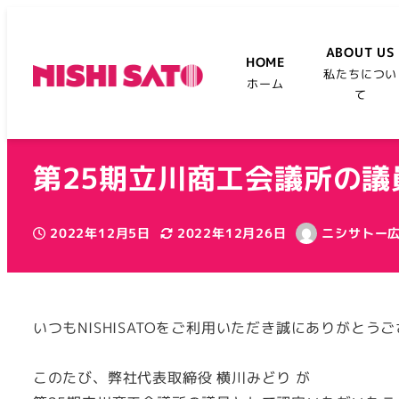
ABOUT US
HOME
私たちについ
ホーム
て
第25期立川商工会議所の議
2022年12月5日
2022年12月26日
ニシサトー
投稿日
更新日
著
者
いつもNISHISATOをご利用いただき誠にありがとう
このたび、弊社代表取締役 横川みどり が