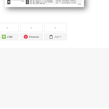
-
-
-
LINE
Pinterest
コピー