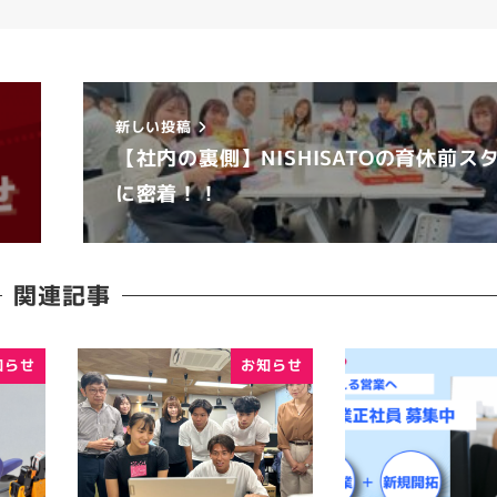
新しい投稿
お
【社内の裏側】NISHISATOの育休前ス
に密着！！
関連記事
知らせ
お知らせ