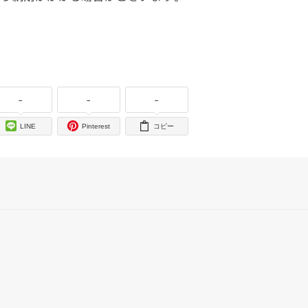
。
-
-
-
LINE
Pinterest
コピー