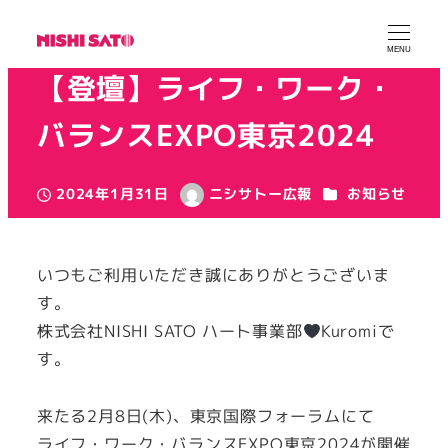
MENU
【登壇】ライフ・ワーク・
バランスEXPO東京2024
カテゴリー
2024年1月31日
ニシサトー広報
お知らせ
投稿日
著
者
いつもご利用いただき誠にありがとうございま
す。
株式会社NISHI SATO ハート事業部
Kuromiで
す。
来たる2月8日(木)、東京国際フォーラムにて
ライフ・ワーク・バランスEXPO東京2024が開催