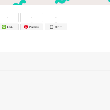
-
-
-
LINE
Pinterest
コピー