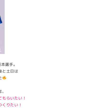
た坂本選手。
後と土日は
た
は、
てもらいたい！
つくりたい！