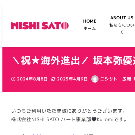
ABOUT US
HOME
私たちについ
ホーム
て
＼祝★海外進出／ 坂本弥
2024年8月8日
2025年4月9日
ニシサトー広報
投稿日
更新日
著
者
いつもご利用いただき誠にありがとうございます。
株式会社NISHI SATO ハート事業部
Kuromiです。