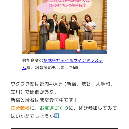
参加企業の
株式会社テイルウインドシステ
ム
様と記念撮影もしました
ワクワク塾は都内4か所（新宿、渋谷、大手町、
立川）で開催があり、
新宿と渋谷はまだ受付中です！
気分転換
に、
お友達づくり
に、ぜひ参加してみて
はいかがでしょうか