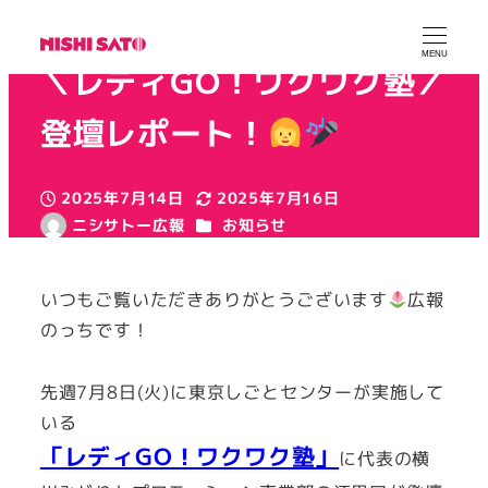
MENU
＼レディGO！ワクワク塾／
登壇レポート！
2025年7月14日
2025年7月16日
投稿日
更新日
カテゴリー
ニシサトー広報
お知らせ
著
者
いつもご覧いただきありがとうございます
広報
のっちです！
先週7月8日(火)に東京しごとセンターが実施して
いる
「レディGO！ワクワク塾」
に代表の横