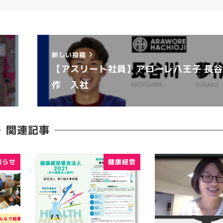
新しい投稿
ラ
【アスリート社員】アローレ八王子 長
作 入社
関連記事
知らせ
健康経営