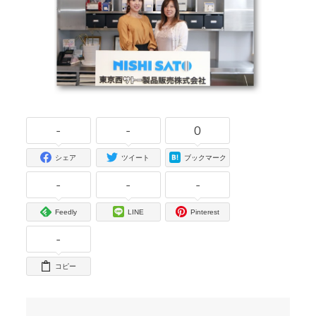
-
-
0
シェア
ツイート
ブックマーク
-
-
-
Feedly
LINE
Pinterest
-
コピー