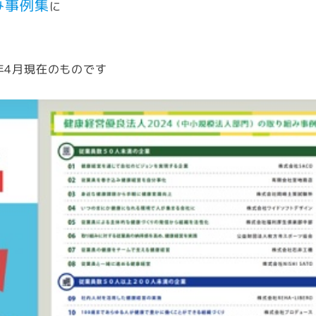
み事例集
に
年4月現在のものです