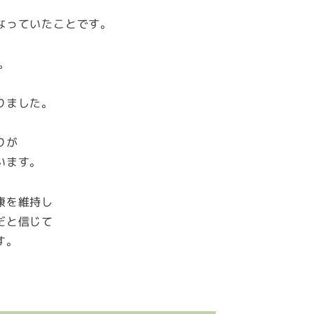
なっていたことです。
。
りました。
りが
います。
康を維持し
だと信じて
す。