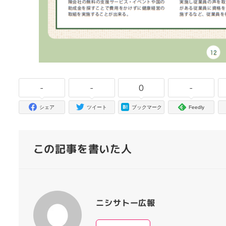
-
-
0
-
シェア
ツイート
ブックマーク
Feedly
この記事を書いた人
ニシサトー広報