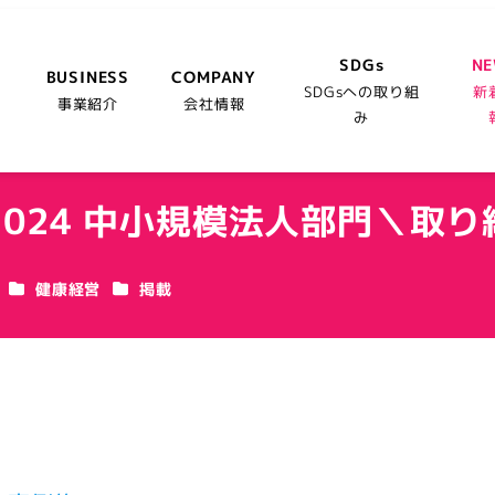
SDGs
N
BUSINESS
COMPANY
SDGsへの取り組
新
事業紹介
会社情報
み
024 中小規模法人部門＼取
カテゴリー
カテゴリー
健康経営
掲載