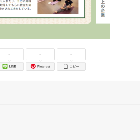
-
-
-
LINE
Pinterest
コピー