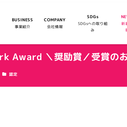
SDGs
N
BUSINESS
COMPANY
SDGsへの取り組
新
事業紹介
会社情報
み
Work Award ＼奨励賞／受賞
カテゴリー
認定