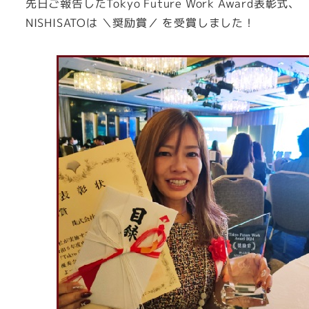
先日ご報告したTokyo Future Work Award表彰式、
NISHISATOは ＼奨励賞／ を受賞しました！