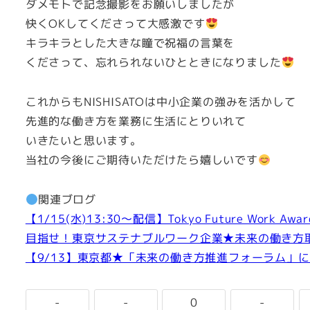
ダメモトで記念撮影をお願いしましたが
快くOKしてくださって大感激です
キラキラとした大きな瞳で祝福の言葉を
くださって、忘れられないひとときになりました
これからもNISHISATOは中小企業の強みを活かして
先進的な働き方を業務に生活にとりいれて
いきたいと思います。
当社の今後にご期待いただけたら嬉しいです
関連ブログ
【1/15(水)13:30～配信】Tokyo Future Work 
目指せ！東京サステナブルワーク企業★未来の働き方
【9/13】東京都★「未来の働き方推進フォーラム」
-
-
0
-