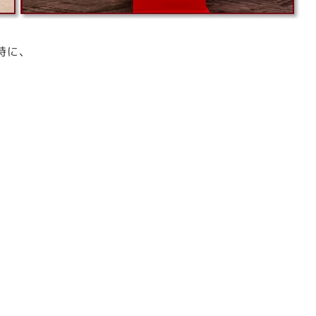
時に、
。