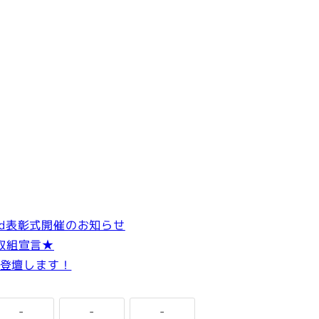
Award表彰式開催のお知らせ
取組宣言★
に登壇します！
-
-
-