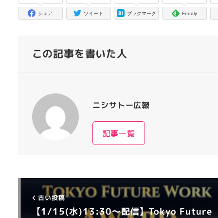
シェア
ツイート
ブックマーク
Feedly
この記事を書いた人
ニシサトー広報
記事一覧
古い投稿
【1/15(水)13:30～配信】Tokyo Future