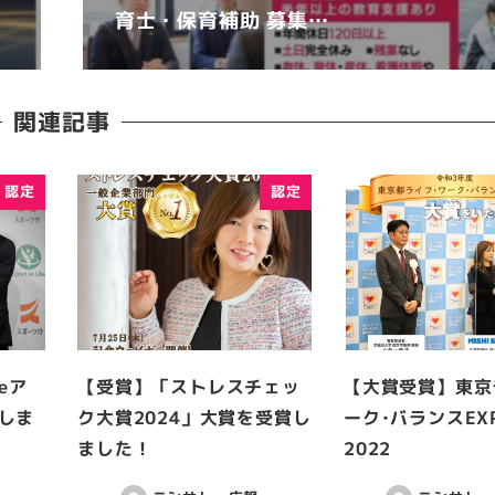
育士・保育補助 募集…
関連記事
認定
認定
feア
【受賞】「ストレスチェッ
【大賞受賞】東京
しま
ク大賞2024」大賞を受賞し
ーク･バランスEX
ました！
2022