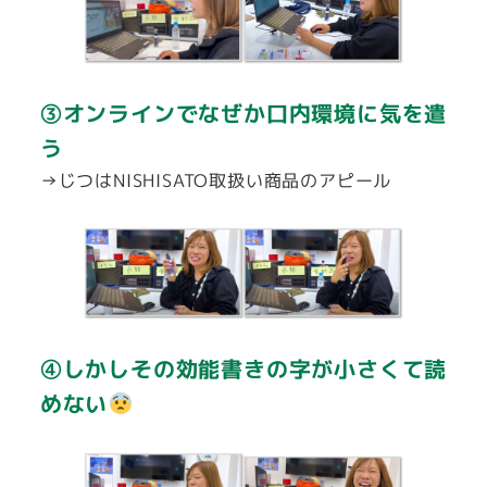
③オンラインでなぜか口内環境に気を遣
う
→じつはNISHISATO取扱い商品のアピール
④しかしその効能書きの字が小さくて読
めない