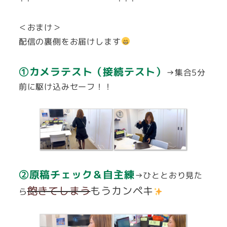
＜おまけ＞
配信の裏側をお届けします
①カメラテスト（接続テスト）
→集合5分
前に駆け込みセーフ！！
②原稿チェック＆自主練
→ひととおり見た
飽きてしまう
もうカンペキ
ら