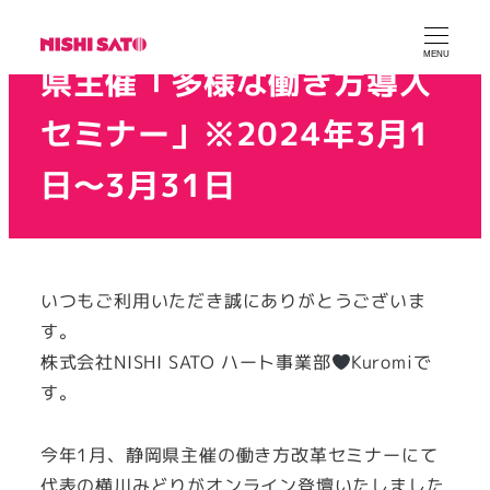
＼アーカイブ配信中／静岡
MENU
県主催「多様な働き方導入
セミナー」※2024年3月1
日～3月31日
2024年3月8日
2025年3月4日
投稿日
更新日
カテゴリー
ニシサトー広報
取り組み
著
いつもご利用いただき誠にありがとうございま
者
す。
株式会社NISHI SATO ハート事業部
Kuromiで
す。
今年1月、静岡県主催の働き方改革セミナーにて
代表の横川みどりがオンライン登壇いたしました