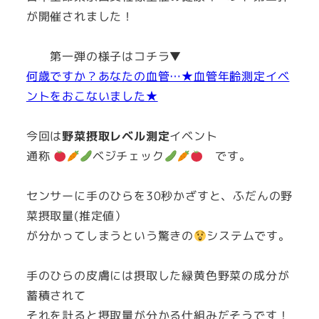
が開催されました！
第一弾の様子はコチラ▼
何歳ですか？あなたの血管…★血管年齢測定イベ
ントをおこないました★
今回は
野菜摂取レベル測定
イベント
通称
ベジチェック
です。
センサーに手のひらを30秒かざすと、ふだんの野
菜摂取量(推定値）
が分かってしまうという驚きの
システムです。
手のひらの皮膚には摂取した緑黄色野菜の成分が
蓄積されて
それを計ると摂取量が分かる仕組みだそうです！