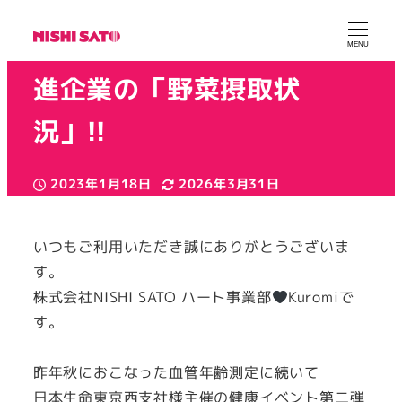
＼発表します／健康経営推
MENU
進企業の「野菜摂取状
況」!!
2023年1月18日
2026年3月31日
投稿日
更新日
カテゴリー
カテゴリー
ニシサトー広報
健康経営
取り組み
著
者
いつもご利用いただき誠にありがとうございま
す。
株式会社NISHI SATO ハート事業部
Kuromiで
す。
昨年秋におこなった血管年齢測定に続いて
日本生命東京西支社様主催の健康イベント第二弾