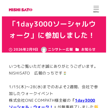
ウォークイベント
MENU
「1day3000ソーシャルウ
ォーク」に参加しました！
カテゴリー
2026年2月9日
ニシサトー広報
お知らせ
投稿日
著
カテゴリー
健康経営
者
いつもご覧いただき誠にありがとうございます。
NISHISATO 広報のっちです
1/15(木)～28(水)までのおよそ2週間、会社で参
加したウォークイベント
株式会社ONE COMPATH様主催の
「
1day3000
ソーシャル・ウォーク！
」
が無事終了しました