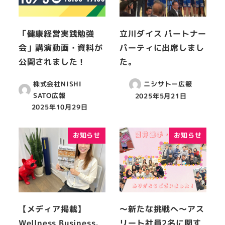
「健康経営実践勉強
立川ダイス パートナー
会」講演動画・資料が
パーティに出席しまし
公開されました！
た。
株式会社NISHI
ニシサトー広報
SATO広報
2025年5月21日
2025年10月29日
お知らせ
お知らせ
【メディア掲載】
～新たな挑戦へ～アス
Wellness Business,
リート社員2名に関す