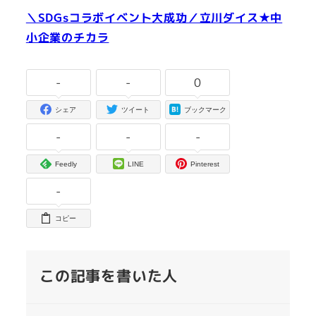
＼SDGsコラボイベント大成功／立川ダイス★中
小企業のチカラ
-
-
0
シェア
ツイート
ブックマーク
-
-
-
Feedly
LINE
Pinterest
-
コピー
この記事を書いた人