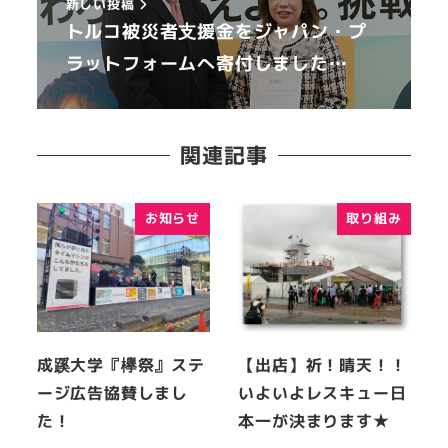
新しい投稿
トルコ被災者⽀援金をジャパン・プ
ラットフォームへ寄付しました…
関連記事
お知らせ
取り組み
成蹊大学『欅祭』ステ
【出店】祈！晴天！！
ージ広告協賛しまし
いよいよレスキュー日
た！
本一が決まります★