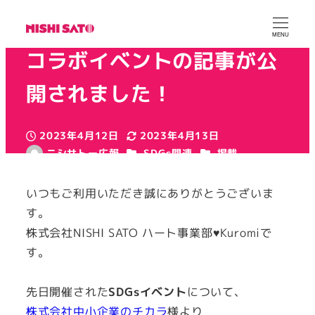
★PRTIMES★エコキャップ
MENU
コラボイベントの記事が公
開されました！
2023年4月12日
2023年4月13日
投稿日
更新日
カテゴリー
カテゴリー
ニシサトー広報
SDGs関連
掲載
著
カテゴリー
活動報告
者
いつもご利用いただき誠にありがとうございま
す。
株式会社NISHI SATO ハート事業部♥Kuromiで
す。
先日開催された
SDGsイベント
について、
株式会社中小企業のチカラ
様より