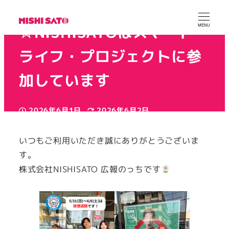
☆世界禁煙週間
☆NISHISATOはスマート・
MENU
ライフ・プロジェクトに参
加しています
2026年6月1日
2026年6月2日
投稿日
更新日
カテゴリー
カテゴリー
ニシサトー広報
お知らせ
健康経営
著
カテゴリー
カテゴリー
取り組み
活動報告
いつもご利用いただき誠にありがとうございま
者
す。
株式会社NISHISATO 広報のっちです