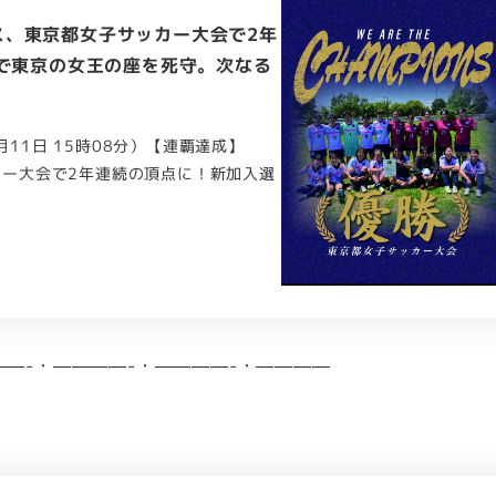
ース、東京都女子サッカー大会で2年
で東京の女王の座を死守。次なる
月11日 15時08分）【連覇達成】
ッカー大会で2年連続の頂点に！新加入選
——-・————-・————-・————