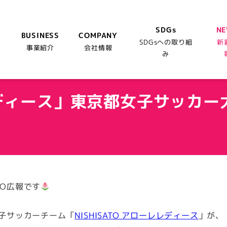
SDGs
N
BUSINESS
COMPANY
SDGsへの取り組
新
事業紹介
会社情報
み
レレディース」東京都女子サッカー
TO広報です
女子サッカーチーム「
NISHISATO アローレレディース
」が、