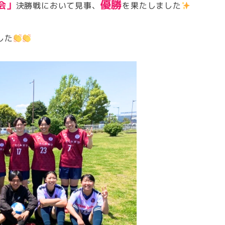
優勝
会」
決勝戦において見事、
を果たしました
した