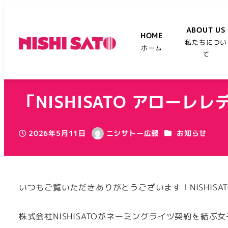
ABOUT US
HOME
私たちについ
ホーム
て
「NISHISATO アロー
カテゴリー
2026年5月11日
ニシサトー広報
お知らせ
投稿日
著
者
いつもご覧いただきありがとうございます！NISHISA
株式会社NISHISATOがネーミングライツ契約を結ぶ