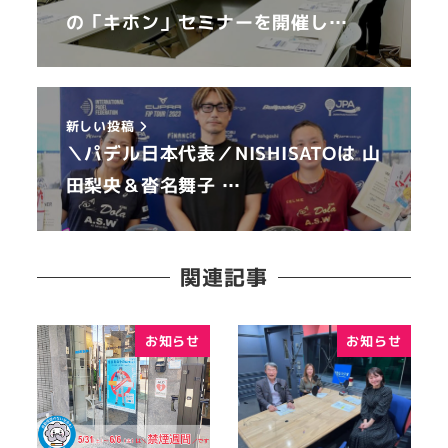
の「キホン」セミナーを開催し…
新しい投稿
＼パデル日本代表／NISHISATOは 山
田梨央＆沓名舞子 …
関連記事
お知らせ
お知らせ