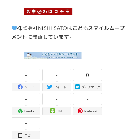
株式会社NISHI SATOは
こどもスマイルムーブ
メント
に参画しています。
-
-
0
シェア
ツイート
ブックマーク
-
-
-
Feedly
LINE
Pinterest
-
コピー