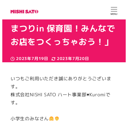
こどもスマイル大冒険「夏
MENU
まつりin 保育園 ! みんなで
お店をつくっちゃおう！」
2023年7月19日
2023年7月20日
投稿日
更新日
カテゴリー
ニシサトー広報
お知らせ
著
者
いつもご利用いただき誠にありがとうございま
す。
株式会社NISHI SATO ハート事業部♥Kuromiで
す。
小学生のみなさん