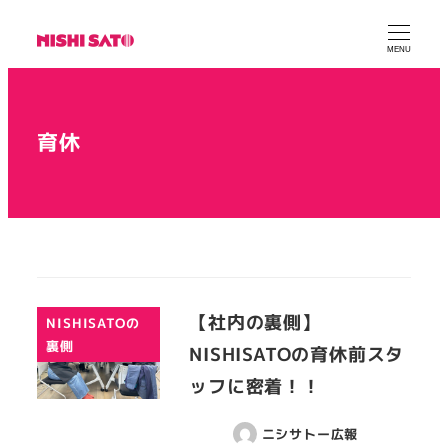
MENU
育休
【社内の裏側】
NISHISATOの
裏側
NISHISATOの育休前スタ
ッフに密着！！
ニシサトー広報